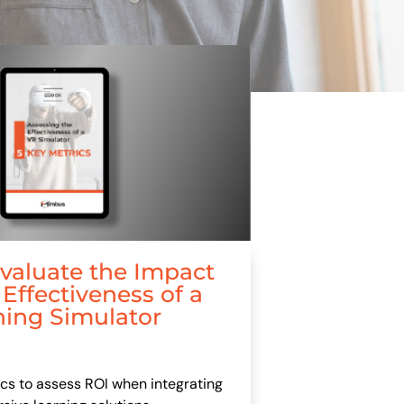
valuate the Impact
Effectiveness of a
ning Simulator
ics to assess ROI when integrating