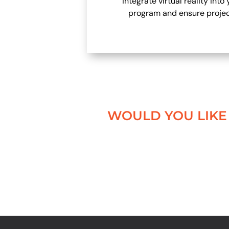
integrate virtual reality into 
program and ensure projec
WOULD YOU LIKE 