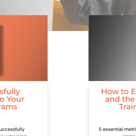
fully
How to E
to Your
and the 
grams
Trai
successfully
5 essential metr