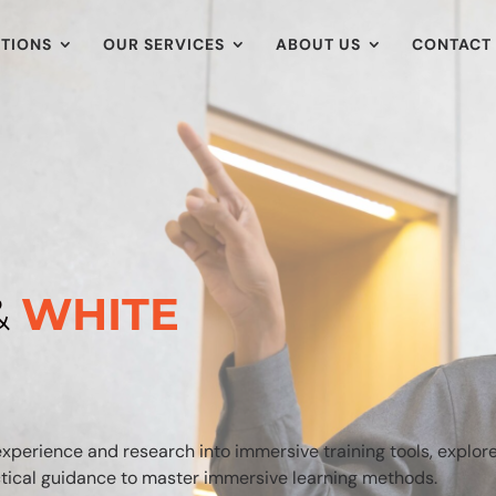
TIONS
OUR SERVICES
ABOUT US
CONTACT
&
WHITE
xperience and research into immersive training tools, explor
ctical guidance to master immersive learning methods.